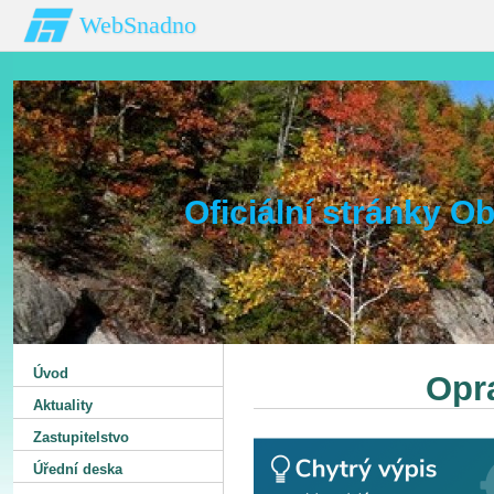
WebSnadno
Oficiální stránky 
Úvod
Opr
Aktuality
Zastupitelstvo
Úřední deska