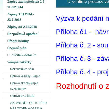
Zápisy zastupitelstva 1.3-
11 -22.9-14
Zápisy 3.11.2014 -
Výzva k podání 
23.7.2018
Zápisy od 2.11.2018
Příloha č1 - ná
Rozpočtová opatření
Úřední hodiny
Příloha č. 2 - sou
Územní plán
Publicita k dotacím
Příloha č. 3 - zá
Veřejné zakázky
Rekonstukce sálu
Příloha č. 4 - p
Oprava věžičky - kaple
Oprava střechy kaple
Rozhodnutí o z
sv.Notburgy
Oprava bytu čp.11
ZPEVNĚNÍ PLOCHY PŘED
HŘBITOVEM A OPRAVA