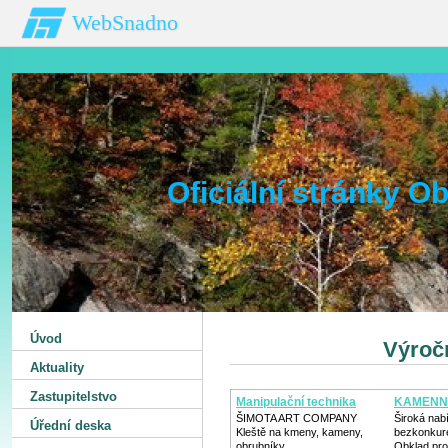
WebSnadno
Oficiální stránky 
Úvod
Výročn
Aktuality
Zastupitelstvo
Manipulační technika
KAMENN
ŠIMOTA ART COMPANY
Široká nab
Úřední deska
Kleště na kmeny, kameny,
bezkonkur
obrubníky
Obklad pro i