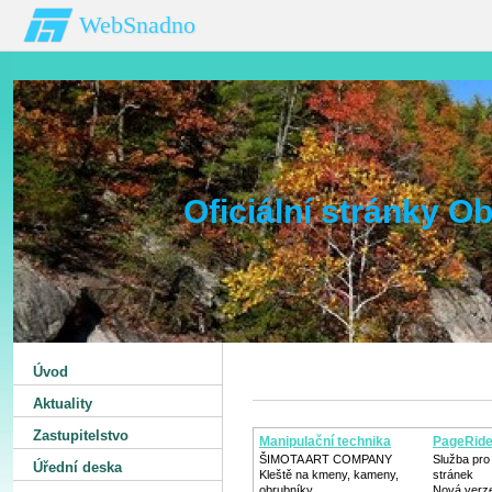
WebSnadno
Oficiální stránky 
Úvod
Aktuality
Zastupitelstvo
Manipulační technika
PageRid
ŠIMOTA ART COMPANY
Služba pro
Úřední deska
Kleště na kmeny, kameny,
stránek
obrubníky
Nová verz